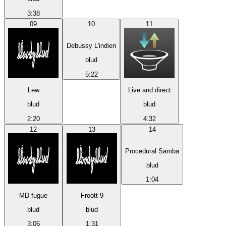
3:38
09
10
11
Debussy L'indien
blud
5:22
Lew
Live and direct
blud
blud
2:20
4:32
12
13
14
Procedural Samba
blud
1:04
MD fugue
Froott 9
blud
blud
3:06
1:31