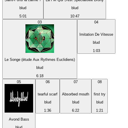
blud
blud
5:01
10:47
03
04
Imitation De Vitesse
blud
1:03
Le Songe (étude Aux Rythmes Euclidiens)
blud
6:18
05
06
07
08
tearful scarf
Absorbed mouth
first try
blud
blud
blud
1:36
6:22
1:21
Avond Bass
blud