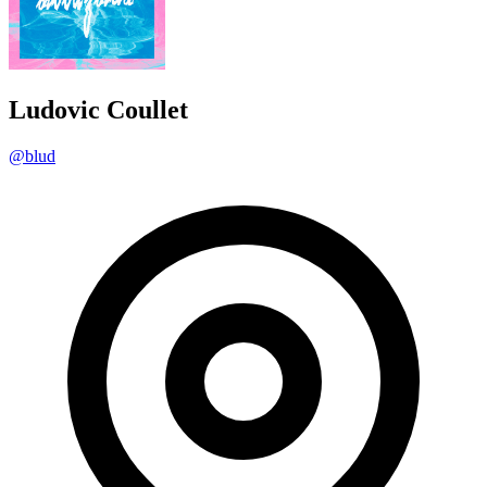
Ludovic Coullet
@blud